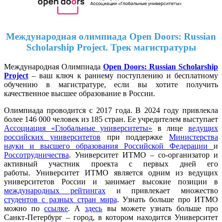
Международная олимпиада Open Doors: Russian
Scholarship Project. Трек
магистратуры
Международная Олимпиада
Open Doors: Russian Scholarship
Project
– ваш ключ к раннему поступлению и бесплатному
обучению в магистратуре, если вы хотите получить
качественное высшее образование в России.
Олимпиада проводится с 2017 года. В 2024 году привлекла
более 146 000 человек из 185 стран. Ее учредителем выступает
Ассоциация «Глобальные университеты»
в лице
ведущих
российских университетов
при поддержке
Министерства
науки и высшего образования Российской Федерации
и
Россотрудничества
. Университет ИТМО – со-организатор и
активный участник проекта с первых дней его
работы. Университет ИТМО является одним из ведущих
университетов России и занимает высокие позиции в
международных рейтингах
и привлекает множество
студентов с разных стран мира
. Узнать больше про ИТМО
можно по
ссылке
. А
здесь
вы можете узнать больше про
Санкт-Петербург – город, в котором находится Университет